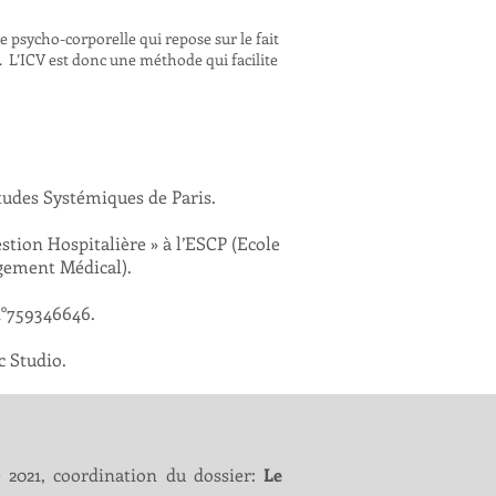
 psycho-corporelle qui repose sur le fait
r. L’ICV est donc une méthode qui facilite
Études Systémiques de Paris.
tion Hospitalière » à l’ESCP (Ecole
gement Médical).
n°759346646.
c Studio.
2021, coordination du dossier:
Le