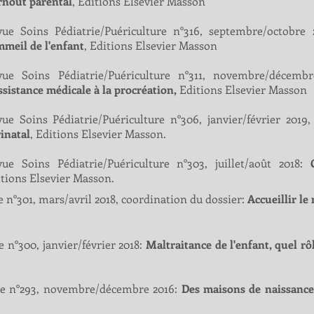
rnout parental
,
Editions Elsevier Masson
vue Soins Pédiatrie/Puériculture n°316, septembre/octobre
meil de l'enfant
, Editions Elsevier Masson
vue Soins Pédiatrie/Puériculture n°311, novembre/décembr
ssistance médicale à la procréation,
Editions Elsevier Masson
ue Soins Pédiatrie/Puériculture n°306, janvier/février 2019
inatal
, Editions Elsevier Masson.
vue Soins Pédiatrie/Puériculture n°303, juillet/août 2018:
tions Elsevier Masson.
 n°301, mars/avril 2018, coordination du dossier:
Accueillir l
 n°300, janvier/février 2018:
Maltraitance de l'enfant, quel rô
ure n°293, novembre/décembre 2016:
Des maisons de naissance